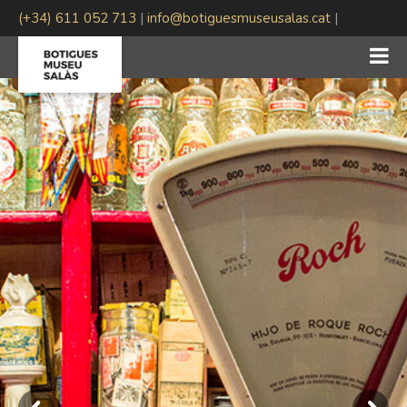
(+34) 611 052 713
|
info@botiguesmuseusalas.cat
|
#BotiguesMuseuSalas