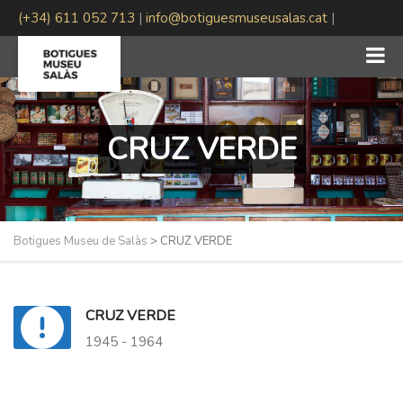
(+34) 611 052 713
|
info@botiguesmuseusalas.cat
|
#BotiguesMuseuSalas
CRUZ VERDE
Botigues Museu de Salàs
>
CRUZ VERDE
CRUZ VERDE
1945 - 1964