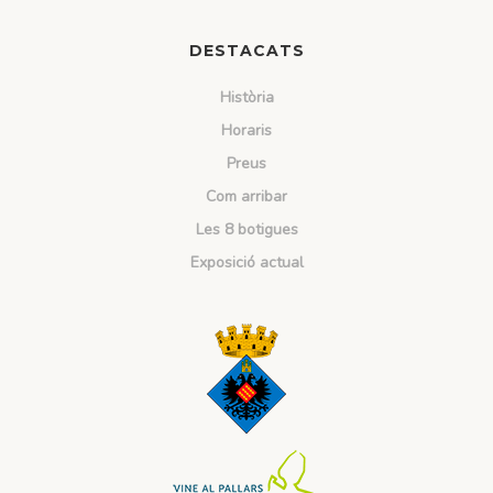
DESTACATS
Història
Horaris
Preus
Com arribar
Les 8 botigues
Exposició actual