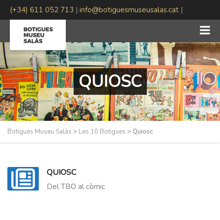
(+34) 611 052 713
|
info@botiguesmuseusalas.cat
|
#BotiguesMuseuSalas
QUIOSC
Botigues Museu Salàs
>
Les 10 Botigues
>
Quiosc
QUIOSC
Del TBO al còmic