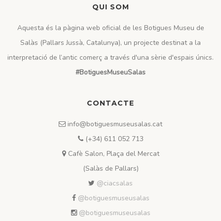
QUI SOM
Aquesta és la pàgina web oficial de les Botigues Museu de
Salàs (Pallars Jussà, Catalunya), un projecte destinat a la
interpretació de l’antic comerç a través d'una sèrie d'espais únics.
#BotiguesMuseuSalas
CONTACTE
info@botiguesmuseusalas.cat
(+34) 611 052 713
Cafè Salon, Plaça del Mercat
(Salàs de Pallars)
@ciacsalas
@botiguesmuseusalas
@botiguesmuseusalas