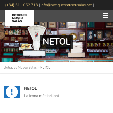
(+34) 611 052 713
|
info@botiguesmuseusalas.cat
|
#BotiguesMuseuSalas
NETOL
Botigues Museu Salàs
>
NETOL
NETOL
La icona més brillant