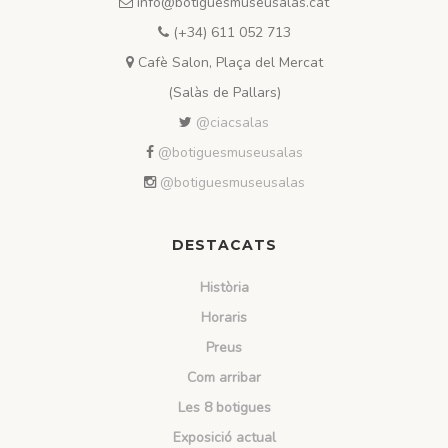
info@botiguesmuseusalas.cat
(+34) 611 052 713
Cafè Salon, Plaça del Mercat
(Salàs de Pallars)
@ciacsalas
@botiguesmuseusalas
@botiguesmuseusalas
DESTACATS
Història
Horaris
Preus
Com arribar
Les 8 botigues
Exposició actual