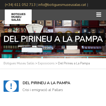
(+34) 611 052 713
|
info@botiguesmuseusalas.cat
|
#BotiguesMuseuSalas
DEL PIRINEU A LA PAMPA
Botigues Museu Salàs
>
Exposicions
>
Del Pirineu a La Pampa
DEL PIRINEU A LA PAMPA
Crisi i emigració al Pallars