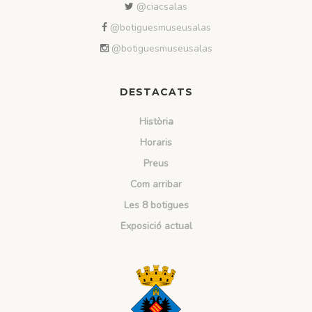
@ciacsalas
@botiguesmuseusalas
@botiguesmuseusalas
DESTACATS
Història
Horaris
Preus
Com arribar
Les 8 botigues
Exposició actual